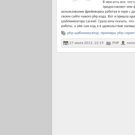
В нем есть все, что
предостовляет мне ф
использования фреймворка работая в паре с ди
своем сайте чужого php кода. Вот и пришла ид
шаблонизатора Laravel. Сразу хочу сказать, чт
работы, а уже сам код я в удовольствие напишу
php шаблонизатор
,
примеры php скрип
27 июля 2012, 22:19
PHP
mow