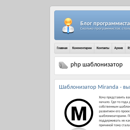
Блог программиста
Сколько программистов, стол
Главная
Комментарии
Контакты
Архив
R
php шаблонизатор
Шаблонизатор Miranda - вых
Хочу представить ва
начало. Где-то года
собственным шаблони
развитием его проек
шаблонизаторами. Пе
поддерживать их как
причиной тому стала