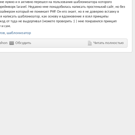
 мне нужно и я активно перешел на пользования шаблонизатора которого
реймворк laravel. Недавно мне понадобилась написать простенький сайт, но без
зайнером который не понимает PHP. Он его знает, но я не доверяю вставку в
ея написать шаблонизатор, как основу и вдохновение я взял принципы
о код от туда не выдергивал (можете проверить :) ) мне понравился принцип
 и сам.
тов
,
шаблонизатор
shon
Обсудить
Читать полностью