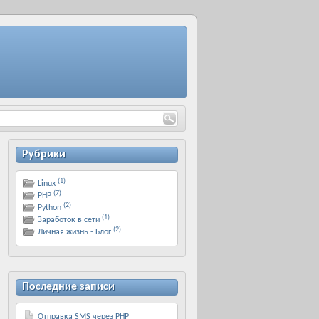
Рубрики
(1)
Linux
(7)
PHP
(2)
Python
(1)
Заработок в сети
(2)
Личная жизнь - Блог
Последние записи
Отправка SMS через PHP