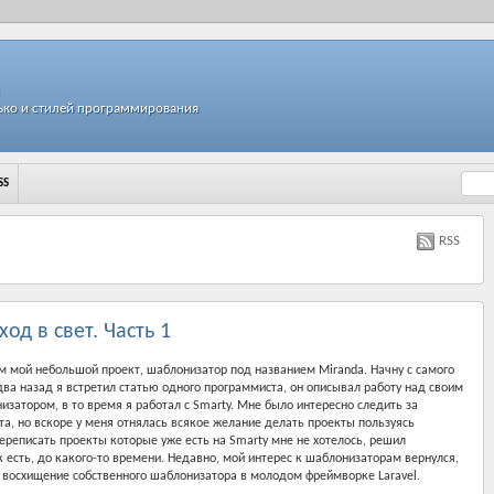
ько и стилей программирования
SS
RSS
од в свет. Часть 1
м мой небольшой проект, шаблонизатор под названием Miranda. Начну с самого
 два назад я встретил статью одного программиста, он описывал работу над своим
затором, в то время я работал с Smarty. Мне было интересно следить за
та, но вскоре у меня отнялась всякое желание делать проекты пользуясь
реписать проекты которые уже есть на Smarty мне не хотелось, решил
 есть, до какого-то времени. Недавно, мой интерес к шаблонизаторам вернулся,
 восхищение собственного шаблонизатора в молодом фреймворке Laravel.