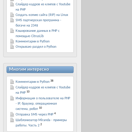
Слайдер кадров из клипов с Youtube
на PHP
Создать копию сайта (RIP) на Linux
SMS партнерская программа -
богаче на 234$
Кэширование данных в PHP с
помощью CitrusLib
Комментарии в Python
Открываю раздел о Python
Многим интересно
38
Комментарии в Python
Слайдер кадров из клипов с Youtube
10
на PHP
Информация о пользователе на PHP
- IP, браузер, операционная
10
система, робот
4
Отправка SMS через PHP
Шаблонизатор Miranda - примеры
2
работы. Часть 2