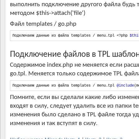
выполнить подключение другого файла будь то
методом $this->attach('file')
Файл templates / go.php
Подключаем данные из файла templates 
/
 menu
.
tpl 
<?php
$thi
Подключение файлов в TPL шабло
Содержимое index.php не меняется если расш
go.tpl. Меняется только содержимое TPL файла
Подключаем данные из файла templates 
/
 menu
.
tpl 
@include
(
m
Помните, если вы сделали какие либо изменен
входят в силу, следует удалить все из папки te
изменения было сделано в TPL файле тогда уд
изменения и так вступят в силу.