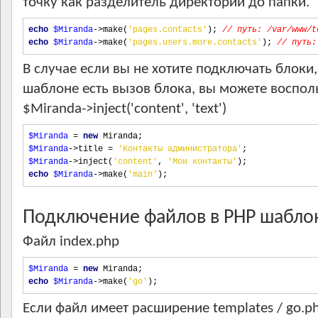
точку как разделитель директории до папки.
echo
$Miranda
->
make
(
'pages.contacts'
);
// путь: /var/www/t
echo
$Miranda
->
make
(
'pages.users.more.contacts'
);
// путь:
В случае если вы не хотите подключать блоки,
шаблоне есть вызов блока, вы можете воспол
$Miranda->inject('content', 'text')
$Miranda
=
new
 Miranda
;
$Miranda
->
title 
=
'Контакты администратора'
;
$Miranda
->
inject
(
'content'
,
'Мои контакты'
);
echo
$Miranda
->
make
(
'main'
);
Подключение файлов в PHP шабл
Файл index.php
$Miranda
=
new
 Miranda
;
echo
$Miranda
->
make
(
'go'
);
Если файл имеет расширение templates / go.p