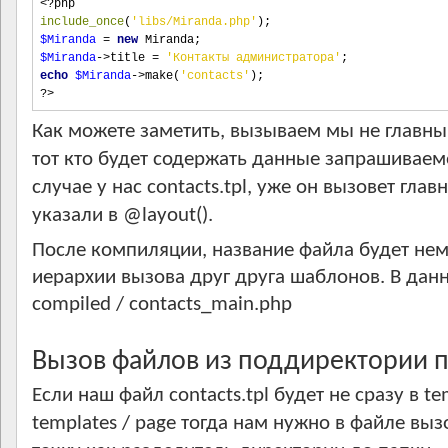
<?php
include_once
(
'libs/Miranda.php'
);
$Miranda
=
new
 Miranda
;
$Miranda
->
title 
=
'Контакты администратора'
;
echo
$Miranda
->
make
(
'contacts'
);
?>
Как можете заметить, вызываем мы не главны
тот кто будет содержать данные запрашиваем
случае у нас contacts.tpl, уже он вызовет гл
указали в @layout().
После компиляции, название файла будет немн
иерархии вызова друг друга шаблонов. В данн
compiled / contacts_main.php
Вызов файлов из поддиректории п
Если наш файл contacts.tpl будет не сразу в t
templates / page тогда нам нужно в файле вы