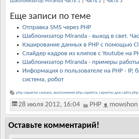
Шаблонизатор Miranda Часть 1
|
Часть 2
|
Часть 3
Еще записи по теме
Отправка SMS через PHP
Шаблонизатор Miranda - выход в свет. Час
Кэширование данных в PHP с помощью Cit
Слайдер кадров из клипов с Youtube на P
Шаблонизатор Miranda - примеры работы.
Информация о пользователе на PHP - IP, 
система, робот
php скрипты скачать
,
выполнение php скрипта
,
скрипты для сайта php
28 июля 2012, 16:04
PHP
mowshon
Оставьте комментарий!