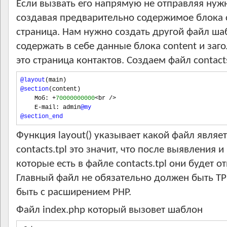
Если вызвать его напрямую не отправляя нуж
создавая предварительно содержимое блока c
страница. Нам нужно создать другой файл ша
содержать в себе данные блока content и заг
это страница контактов. Создаем файл contacts
@layout
(
main
)
@section
(
content
)
    Моб
:
+
70000000000
<
br 
/>
    E
-
mail
:
 admin
@my
@section_end
Функция layout() указывает какой файл явля
contacts.tpl это значит, что после выявления 
которые есть в файле contacts.tpl они будет о
Главный файл не обязательно должен быть TP
быть с расширением PHP.
Файл index.php который вызовет шаблон