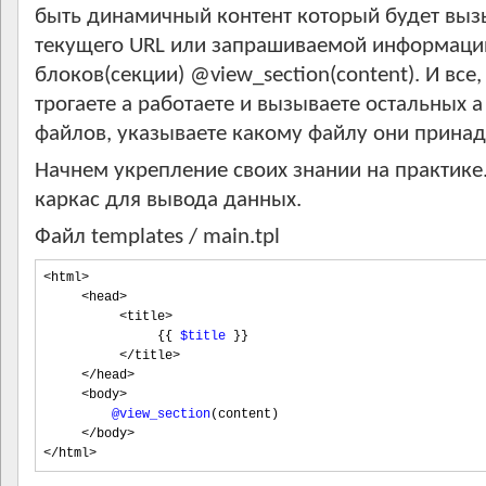
быть динамичный контент который будет вызы
текущего URL или запрашиваемой информации
блоков(секции) @view_section(content). И все
трогаете а работаете и вызываете остальных а
файлов, указываете какому файлу они принад
Начнем укрепление своих знании на практик
каркас для вывода данных.
Файл templates / main.tpl
<
html
>
<
head
>
<
title
>
{{
$title
}}
</
title
>
</
head
>
<
body
>
@view_section
(
content
)
</
body
>
</
html
>