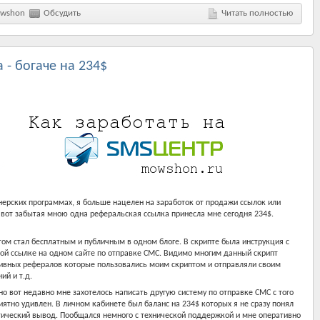
wshon
Обсудить
Читать полностью
- богаче на 234$
тнерских программах, я больше нацелен на заработок от продажи ссылок или
вот забытая мною одна реферальская ссылка принесла мне сегодня 234$.
том стал бесплатным и публичным в одном блоге. В скрипте была инструкция с
кой ссылке на одном сайте по отправке СМС. Видимо многим данный скрипт
ктивных рефералов которые пользовались моим скриптом и отправляли своим
ий и т.д.
но вот недавно мне захотелось написать другую систему по отправке СМС с того
иятно удивлен. В личном кабинете был баланс на 234$ которых я не сразу понял
атический вывод. Пообщался немного с технической поддержкой и мне оперативно