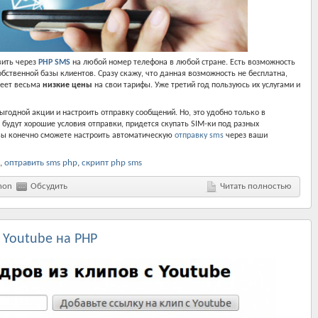
вить через
PHP SMS
на любой номер телефона в любой стране. Есть возможность
бственной базы клиентов. Сразу скажу, что данная возможность не бесплатна,
меет весьма
низкие цены
на свои тарифы. Уже третий год пользуюсь их услугами и
годной акции и настроить отправку сообщений. Но, это удобно только в
 будут хорошие условия отправки, придется скупать SIM-ки под разных
и вы конечно сможете настроить автоматическую
отправку sms
через ваши
,
оптравить sms php
,
скрипт php sms
hon
Обсудить
Читать полностью
 Youtube на PHP