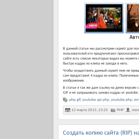
В данной статье мы рассмотрим скрипт для пол
пользователей кто предпочитают просматриват
сайте есть список некоторых видео вы можете
быстро кадры из клипа не заходя в него.
Чтобы осуществить данный скрипт мне не пришл
сам предоставит 4 кадра из клипа. Полученны
изображения.
В статье я так же дам ссылку на демо версию 
GIF и не запрашивать заново кадры от youtube,
php gif
,
youtube api php
,
youtube php
,
ют
12 марта 2013, 23:25
PHP
mow
Создать копию сайта (RIP) н