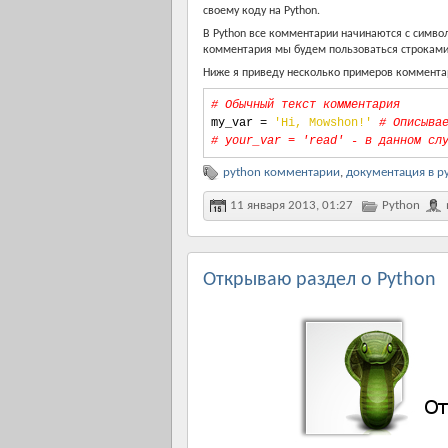
своему коду на Python.
В Python все комментарии начинаются с симво
комментария мы будем пользоваться строками 
Ниже я приведу несколько примеров комментар
# Обычный текст комментария
my_var 
=
'Hi, Mowshon!'
# Описыва
# your_var = 'read' - в данном сл
python комментарии
,
документация в p
11 января 2013, 01:27
Python
Открываю раздел о Python