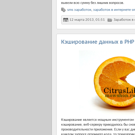
вывели всю сумму без лишних вопросов.
sms заработок
,
заработок в интернете s
12 марта 2013, 01:51
Заработок в 
Кэширование данных в PHP 
Кэширование является мощным инструментом в
кэширования, веб-серверу приходилось бы снов
производительности приложения. Если у вас д
каждом запросе огромного кода, то технологи