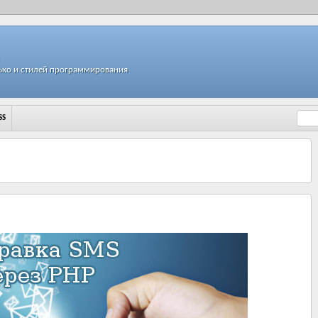
ько и стилей программирования
SS