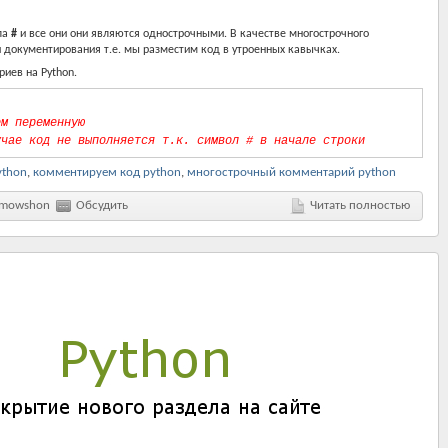
ла
#
и все они они являются однострочными. В качестве многострочного
документирования т.е. мы разместим код в утроенных кавычках.
иев на Python.
ем переменную
учае код не выполняется т.к. символ # в начале строки
ython
,
комментируем код python
,
многострочный комментарий python
mowshon
Обсудить
Читать полностью