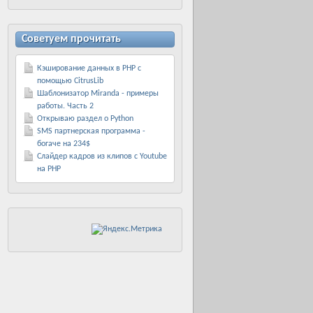
Советуем прочитать
Кэширование данных в PHP с
помощью CitrusLib
Шаблонизатор Miranda - примеры
работы. Часть 2
Открываю раздел о Python
SMS партнерская программа -
богаче на 234$
Слайдер кадров из клипов с Youtube
на PHP