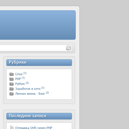
Рубрики
(1)
Linux
(7)
PHP
(2)
Python
(1)
Заработок в сети
(2)
Личная жизнь - Блог
Последние записи
Отправка SMS через PHP