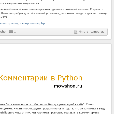
вать кэширование нету смысла.
 мой небольшой класс по кэшированию данных в файловой системе. Сохранять
Класс не требует долгой и нужной установки, достаточно создать для него папку-
а 777.
ание страниц
,
кэширование php
shon
1
Читать полностью
жен быть написан так, чтобы он сам был документацией к себе
". Слова
е сумеют. Читать мысли других программистов и гадать, что он там имел в веду
лей Вашего кода от мук, мы научимся правильно составлять комментарии к