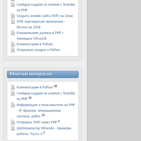
Слайдер кадров из клипов с Youtube
на PHP
Создать копию сайта (RIP) на Linux
SMS партнерская программа -
богаче на 234$
Кэширование данных в PHP с
помощью CitrusLib
Комментарии в Python
Открываю раздел о Python
Многим интересно
38
Комментарии в Python
Слайдер кадров из клипов с Youtube
10
на PHP
Информация о пользователе на PHP
- IP, браузер, операционная
10
система, робот
4
Отправка SMS через PHP
Шаблонизатор Miranda - примеры
2
работы. Часть 2