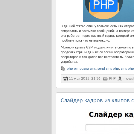
В данной статье опишу возможность как отпра
отправлять и рассылки сообщений на номера со
она работает через платный сервис который и
проблем пока что не возникало.
Можно и купить GSM модем, купить симку по вы
пределах страны да и не со всеми операторами
операторов и так далее все настраивать. Есл
устройства.
php отправка sms
,
send sms php
,
sms php
11 мая 2015, 21:36
PHP
mows
Слайдер кадров из клипов с