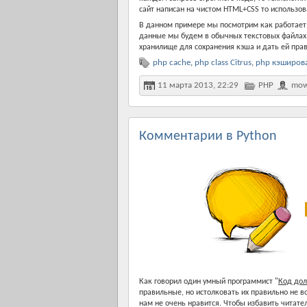
сайт написан на чистом HTML+CSS то использо
В данном примере мы посмотрим как работает
данные мы будем в обычных текстовых файлах. 
хранилище для сохранения кэша и дать ей прав
php cache
,
php class Citrus
,
php кэширов
11 марта 2013, 22:29
PHP
mow
Комментарии в Python
Как говорил один умный программист "
Код дол
правильные, но истолковать их правильно не вс
нам не очень нравится. Чтобы избавить читате