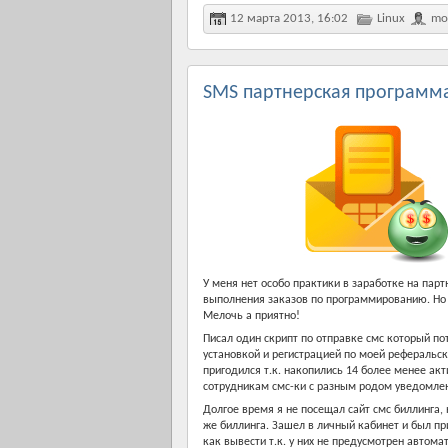
12 марта 2013, 16:02
Linux
mo
SMS партнерская программа 
У меня нет особо практики в заработке на пар
выполнения заказов по программированию. Но 
Мелочь а приятно!
Писал один скрипт по отправке смс который по
установкой и регистрацией по моей реферальс
пригодился т.к. накопились 14 более менее а
сотрудникам смс-ки с разным родом уведомлен
Долгое время я не посещал сайт смс биллинга, 
же биллинга. Зашел в личный кабинет и был пр
как вывести т.к. у них не предусмотрен автом