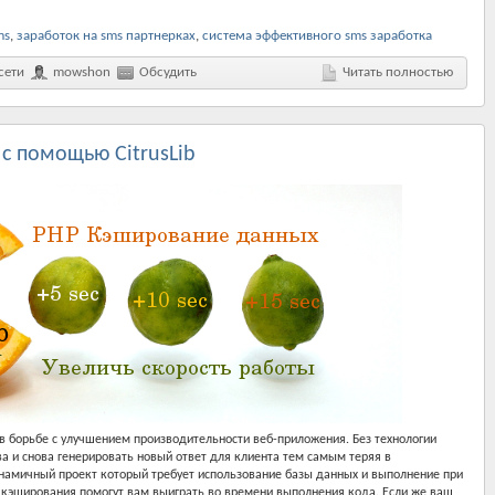
ms
,
заработок на sms партнерках
,
система эффективного sms заработка
сети
mowshon
Обсудить
Читать полностью
с помощью CitrusLib
 борьбе с улучшением производительности веб-приложения. Без технологии
а и снова генерировать новый ответ для клиента тем самым теряя в
инамичный проект который требует использование базы данных и выполнение при
и кэширования помогут вам выиграть во времени выполнения кода. Если же ваш