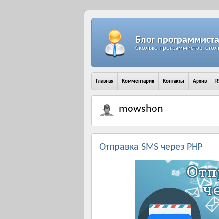
Блог программиста
Сколько программистов, стол
Главная
Комментарии
Контакты
Архив
R
mowshon
Отправка SMS через PHP