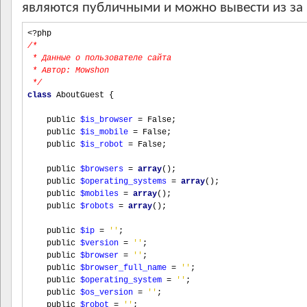
являются публичными и можно вывести из за
<?php
/*
 * Данные о пользователе сайта
 * Автор: Mowshon
 */
class
 AboutGuest 
{
    public 
$is_browser
=
 False
;
    public 
$is_mobile
=
 False
;
    public 
$is_robot
=
 False
;
    public 
$browsers
=
array
();
    public 
$operating_systems
=
array
();
    public 
$mobiles
=
array
();
    public 
$robots
=
array
();
    public 
$ip
=
''
;
    public 
$version
=
''
;
    public 
$browser
=
''
;
    public 
$browser_full_name
=
''
;
    public 
$operating_system
=
''
;
    public 
$os_version
=
''
;
    public 
$robot
=
''
;