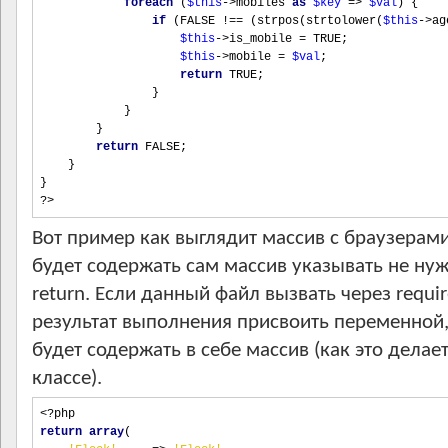
foreach
(
$this
->
mobiles 
as
$key
=>
$val
)
{
if
(
FALSE 
!==
(
strpos
(
strtolower
(
$this
->
ag
$this
->
is_mobile 
=
 TRUE
;
$this
->
mobile 
=
$val
;
return
 TRUE
;
}
}
}
return
 FALSE
;
}
}
?>
Вот пример как выглядит массив с браузерам
будет содержать сам массив указывать не нуж
return. Если данный файл вызвать через requir
результат выполнения присвоить переменной,
будет содержать в себе массив (как это делает
классе).
<?php
return
array
(