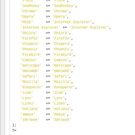
'Flock'
=>
'Flock'
,
'SeaMoney'
=>
'SeaMonkey'
,
'Chrome'
=>
'Chrome'
,
'Opera'
=>
'Opera'
,
'MSIE'
=>
'Internet Explorer'
,
'Internet Explorer'
=>
'Internet Explorer'
,
'Shiira'
=>
'Shiira'
,
'Firefox'
=>
'Firefox'
,
'Chimera'
=>
'Chimera'
,
'Phoenix'
=>
'Phoenix'
,
'Firebird'
=>
'Firebird'
,
'Camino'
=>
'Camino'
,
'Netscape'
=>
'Netscape'
,
'OmniWeb'
=>
'OmniWeb'
,
'Safari'
=>
'Safari'
,
'Mozilla'
=>
'Mozilla'
,
'Konqueror'
=>
'Konqueror'
,
'icab'
=>
'iCab'
,
'Lynx'
=>
'Lynx'
,
'Links'
=>
'Links'
,
'hotjava'
=>
'HotJava'
,
'amaya'
=>
'Amaya'
,
'IBrowse'
=>
'IBrowse'
);
?>