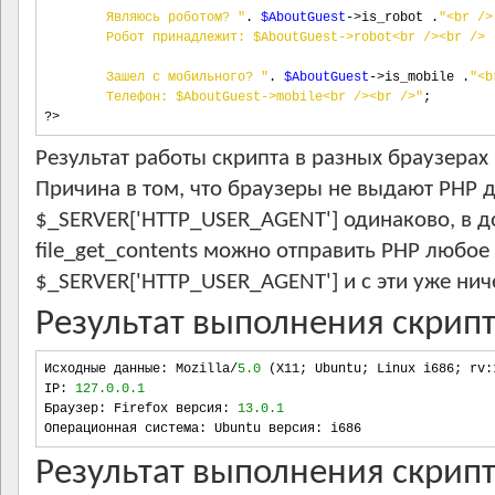
        Являюсь роботом? "
.
$AboutGuest
->
is_robot 
.
"<br />
        Робот принадлежит: $AboutGuest->robot<br /><br />
        Зашел с мобильного? "
.
$AboutGuest
->
is_mobile 
.
"<b
        Телефон: $AboutGuest->mobile<br /><br />"
;
?>
Результат работы скрипта в разных браузерах
Причина в том, что браузеры не выдают PHP 
$_SERVER['HTTP_USER_AGENT'] одинаково, в д
file_get_contents можно отправить PHP любое
$_SERVER['HTTP_USER_AGENT'] и с эти уже нич
Результат выполнения скрипта
Исходные данные
:
 Mozilla
/
5.0
(
X11
;
 Ubuntu
;
 Linux i686
;
 rv
:
IP
:
127.0.0.1
Браузер
:
 Firefox версия
:
13.0.1
Операционная система
:
 Ubuntu версия
:
 i686
Результат выполнения скрипт