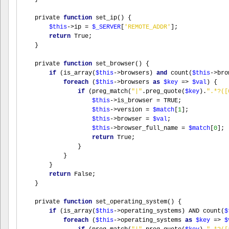
    private 
function
set_ip
()
{
$this
->
ip 
=
$_SERVER
[
'REMOTE_ADDR'
];
return
 True
;
}
    private 
function
set_browser
()
{
if
(
is_array
(
$this
->
browsers
)
and
count
(
$this
->
bro
foreach
(
$this
->
browsers 
as
$key
=>
$val
)
{
if
(
preg_match
(
"|"
.
preg_quote
(
$key
).
".*?([
$this
->
is_browser 
=
 TRUE
;
$this
->
version 
=
$match
[
1
];
$this
->
browser 
=
$val
;
$this
->
browser_full_name 
=
$match
[
0
];
return
 True
;
}
}
}
return
 False
;
}
    private 
function
set_operating_system
()
{
if
(
is_array
(
$this
->
operating_systems
)
 AND 
count
(
$
foreach
(
$this
->
operating_systems 
as
$key
=>
$