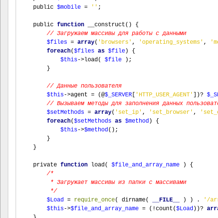
    public 
$mobile
=
''
;
    public 
function
__construct
()
{
// Загружаем массивы для работы с данными
$files
=
array
(
'browsers'
,
'operating_systems'
,
'm
foreach
(
$files
as
$file
)
{
$this
->
load
(
$file
);
}
// Данные пользователя
$this
->
agent 
=
(
@
$_SERVER
[
'HTTP_USER_AGENT'
])?
$_S
// Вызываем методы для заполнения данных пользоват
$setMethods
=
array
(
'set_ip'
,
'set_browser'
,
'set_
foreach
(
$setMethods
as
$method
)
{
$this
->
$method
();
}
}
    private 
function
load
(
$file_and_array_name
)
{
/*
         * Загружает массивы из папки с массивами
         */
$Load
=
require_once
(
dirname
(
__FILE__
)
)
.
'/ar
$this
->
$file_and_array_name
=
(!
count
(
$Load
))?
arr
}