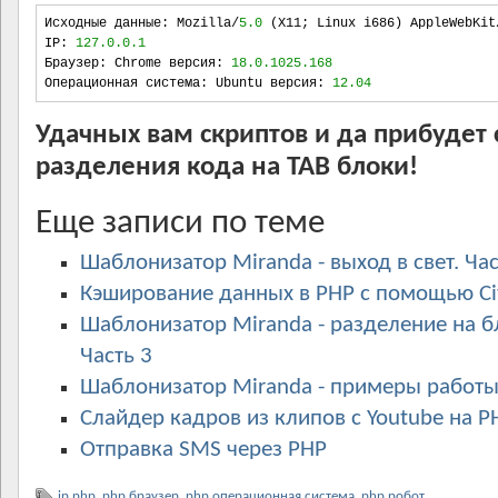
Исходные данные
:
 Mozilla
/
5.0
(
X11
;
 Linux i686
)
 AppleWebKit
IP
:
127.0.0.1
Браузер
:
 Chrome версия
:
18.0.1025.168
Операционная система
:
 Ubuntu версия
:
12.04
Удачных вам скриптов и да прибудет
разделения кода на TAB блоки!
Еще записи по теме
Шаблонизатор Miranda - выход в свет. Час
Кэширование данных в PHP с помощью Cit
Шаблонизатор Miranda - разделение на б
Часть 3
Шаблонизатор Miranda - примеры работы.
Слайдер кадров из клипов с Youtube на P
Отправка SMS через PHP
ip php
,
php браузер
,
php операционная система
,
php робот