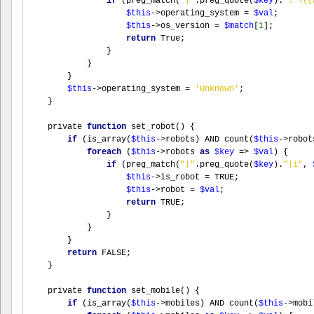
if
(
preg_match
(
"|"
.
preg_quote
(
$key
).
".*?([
$this
->
operating_system 
=
$val
;
$this
->
os_version 
=
$match
[
1
];
return
 True
;
}
}
}
$this
->
operating_system 
=
'Unknown'
;
}
    private 
function
set_robot
()
{
if
(
is_array
(
$this
->
robots
)
 AND 
count
(
$this
->
robot
foreach
(
$this
->
robots 
as
$key
=>
$val
)
{
if
(
preg_match
(
"|"
.
preg_quote
(
$key
).
"|i"
,
$this
->
is_robot 
=
 TRUE
;
$this
->
robot 
=
$val
;
return
 TRUE
;
}
}
}
return
 FALSE
;
}
    private 
function
set_mobile
()
{
if
(
is_array
(
$this
->
mobiles
)
 AND 
count
(
$this
->
mobi