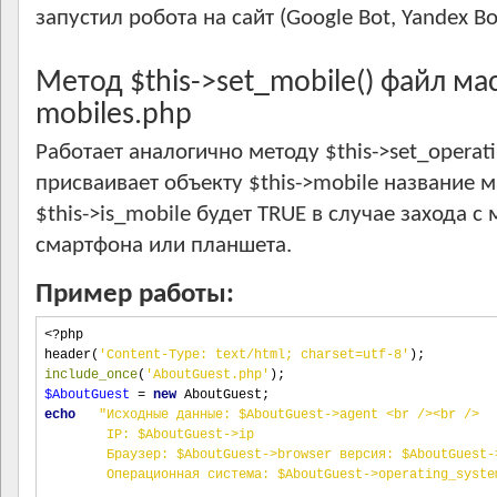
запустил робота на сайт (Google Bot, Yandex Bot
Метод $this->set_mobile() файл мас
mobiles.php
Работает аналогично методу $this->set_operati
присваивает объекту $this->mobile название 
$this->is_mobile будет TRUE в случае захода с
смартфона или планшета.
Пример работы:
<?php
header
(
'Content-Type: text/html; charset=utf-8'
);
include_once
(
'AboutGuest.php'
);
$AboutGuest
=
new
 AboutGuest
;
echo
"Исходные данные: $AboutGuest->agent <br /><br />
        IP: $AboutGuest->ip
        Браузер: $AboutGuest->browser версия: $AboutGuest-
        Операционная система: $AboutGuest->operating_syste