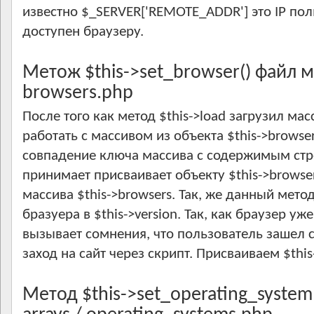
известно $_SERVER['REMOTE_ADDR'] это IP по
доступен браузеру.
Метож $this->set_browser() файл ма
browsers.php
После того как метод $this->load загрузил ма
работать с массивом из объекта $this->browser
совпадение ключа массива с содержимым стро
принимает присваивает объекту $this->browse
массива $this->browsers. Так, же данный мето
бразуера в $this->version. Так, как браузер у
вызывает сомнения, что пользователь зашел 
заход на сайт через скрипт. Присваиваем $this
Метод $this->set_operating_system